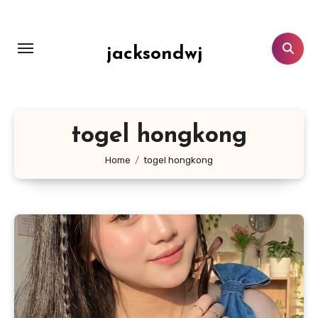
Lewati
ke
konten
jacksondwj
togel hongkong
Home
togel hongkong