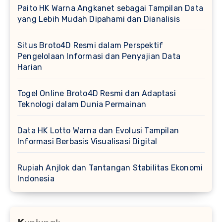
Paito HK Warna Angkanet sebagai Tampilan Data
yang Lebih Mudah Dipahami dan Dianalisis
Situs Broto4D Resmi dalam Perspektif
Pengelolaan Informasi dan Penyajian Data
Harian
Togel Online Broto4D Resmi dan Adaptasi
Teknologi dalam Dunia Permainan
Data HK Lotto Warna dan Evolusi Tampilan
Informasi Berbasis Visualisasi Digital
Rupiah Anjlok dan Tantangan Stabilitas Ekonomi
Indonesia