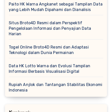
Paito HK Warna Angkanet sebagai Tampilan Data
yang Lebih Mudah Dipahami dan Dianalisis
Situs Broto4D Resmi dalam Perspektif
Pengelolaan Informasi dan Penyajian Data
Harian
Togel Online Broto4D Resmi dan Adaptasi
Teknologi dalam Dunia Permainan
Data HK Lotto Warna dan Evolusi Tampilan
Informasi Berbasis Visualisasi Digital
Rupiah Anjlok dan Tantangan Stabilitas Ekonomi
Indonesia