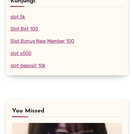
Kunjungi:
slot 5k
Slot Bet 100
Slot Bonus New Member 100
slot x500
slot deposit 10k
You Missed