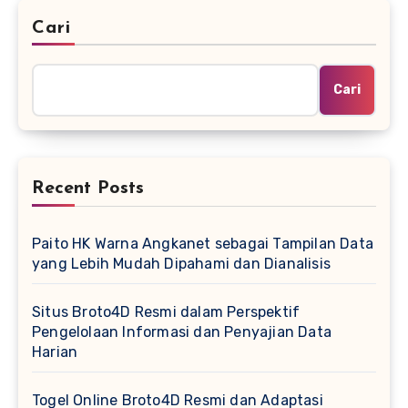
Cari
Cari
Recent Posts
Paito HK Warna Angkanet sebagai Tampilan Data
yang Lebih Mudah Dipahami dan Dianalisis
Situs Broto4D Resmi dalam Perspektif
Pengelolaan Informasi dan Penyajian Data
Harian
Togel Online Broto4D Resmi dan Adaptasi