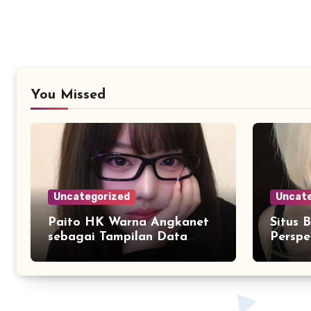
You Missed
Uncategorized
Uncate
Paito HK Warna Angkanet
Situs 
sebagai Tampilan Data
Perspe
yang Lebih Mudah
Inform
Dipahami dan Dianalisis
Data 