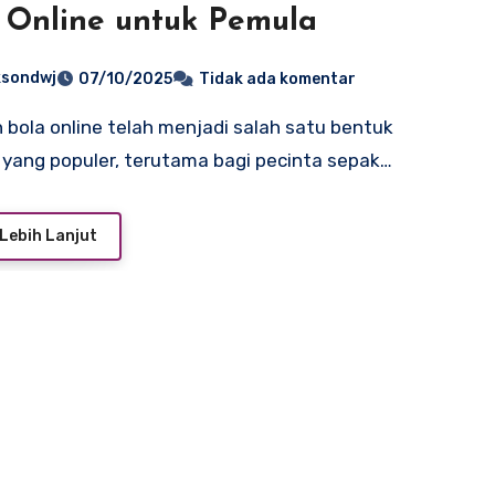
 Online untuk Pemula
ksondwj
07/10/2025
Tidak ada komentar
 yang populer, terutama bagi pecinta sepak…
Lebih Lanjut