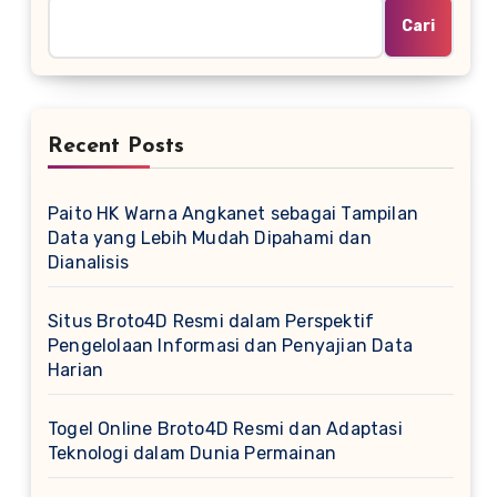
Cari
Recent Posts
Paito HK Warna Angkanet sebagai Tampilan
Data yang Lebih Mudah Dipahami dan
Dianalisis
Situs Broto4D Resmi dalam Perspektif
Pengelolaan Informasi dan Penyajian Data
Harian
Togel Online Broto4D Resmi dan Adaptasi
Teknologi dalam Dunia Permainan