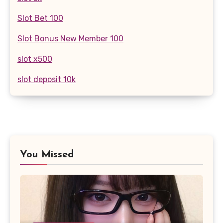
Slot Bet 100
Slot Bonus New Member 100
slot x500
slot deposit 10k
You Missed