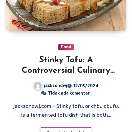
Food
Stinky Tofu: A
Controversial Culinary
Delight
jacksondwj
12/09/2024
Tidak ada komentar
jacksondwj.com – Stinky tofu, or chòu dòufu,
is a fermented tofu dish that is both…