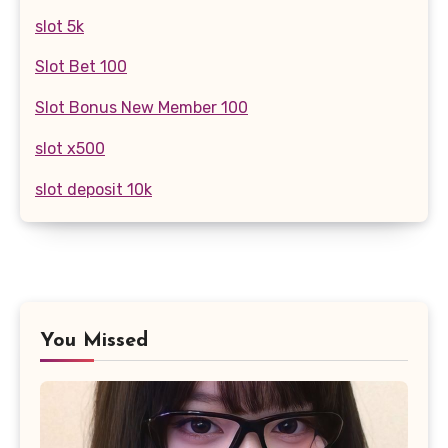
slot 5k
Slot Bet 100
Slot Bonus New Member 100
slot x500
slot deposit 10k
You Missed