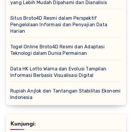
yang Lebih Mudah Dipahami dan Dianalisis
Situs Broto4D Resmi dalam Perspektif
Pengelolaan Informasi dan Penyajian Data
Harian
Togel Online Broto4D Resmi dan Adaptasi
Teknologi dalam Dunia Permainan
Data HK Lotto Warna dan Evolusi Tampilan
Informasi Berbasis Visualisasi Digital
Rupiah Anjlok dan Tantangan Stabilitas Ekonomi
Indonesia
Kunjungi: