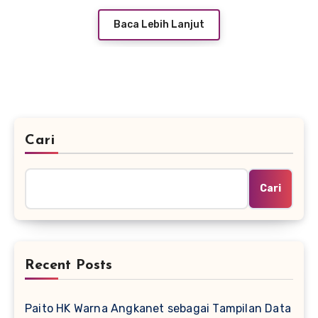
Baca Lebih Lanjut
Cari
Cari
Recent Posts
Paito HK Warna Angkanet sebagai Tampilan Data