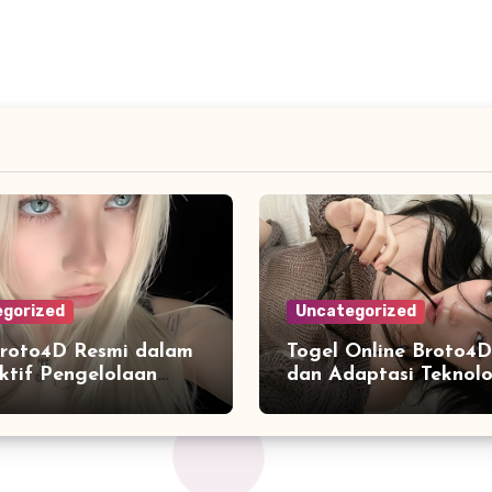
gorized
Uncategorized
Broto4D Resmi dalam
Togel Online Broto4D
ktif Pengelolaan
dan Adaptasi Teknolo
asi dan Penyajian
dalam Dunia Permain
Harian