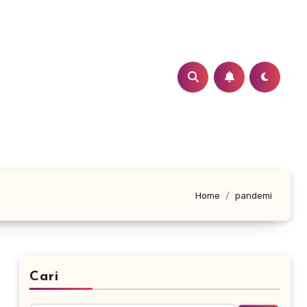
Home
pandemi
Cari