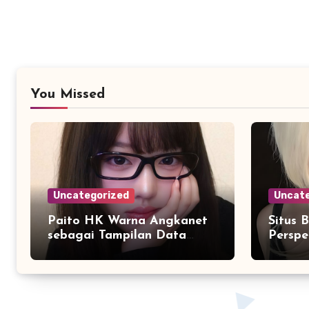
You Missed
Uncategorized
Uncate
Paito HK Warna Angkanet
Situs 
sebagai Tampilan Data
Perspe
yang Lebih Mudah
Inform
Dipahami dan Dianalisis
Data 