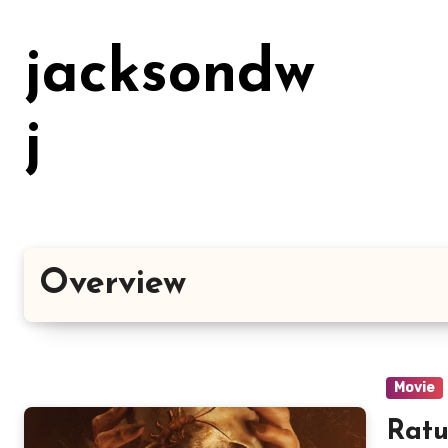
Lewati
ke
jacksondw
konten
j
Overview
Movie
Ratu