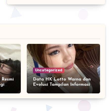
Uncategorized
 Resmi
Data HK Lotto Warna dan
gi
Evolusi Tampilan Informasi
an
Berbasis Visualisasi Digital