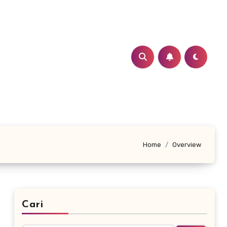
Home
Overview
Cari