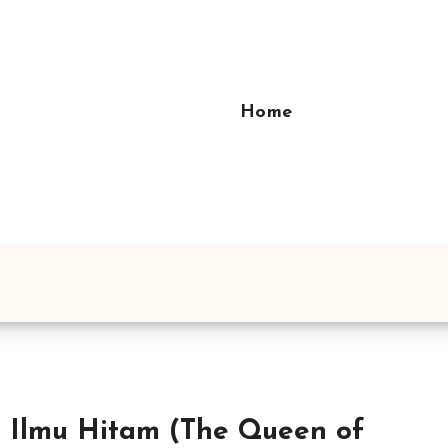
Home
 Ilmu Hitam (The Queen of