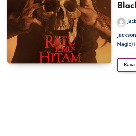
Blac
jac
jacksondwj.com – “Ratu Ilmu Hitam” (The Queen of Black
Magic) 
Baca 