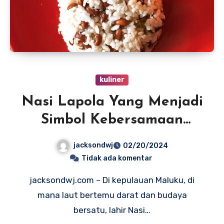
kuliner
Nasi Lapola Yang Menjadi
Simbol Kebersamaan
Dalam Tradisi Kuliner
jacksondwj
02/20/2024
Maluku
Tidak ada komentar
jacksondwj.com – Di kepulauan Maluku, di
mana laut bertemu darat dan budaya
bersatu, lahir Nasi…