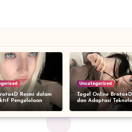
gorized
Uncategorized
Broto4D Resmi dalam
Togel Online Broto4D
ktif Pengelolaan
dan Adaptasi Teknolo
asi dan Penyajian
dalam Dunia Permain
Harian