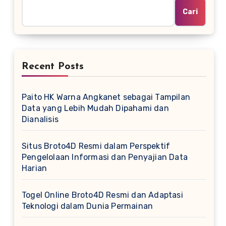
Cari
Recent Posts
Paito HK Warna Angkanet sebagai Tampilan
Data yang Lebih Mudah Dipahami dan
Dianalisis
Situs Broto4D Resmi dalam Perspektif
Pengelolaan Informasi dan Penyajian Data
Harian
Togel Online Broto4D Resmi dan Adaptasi
Teknologi dalam Dunia Permainan