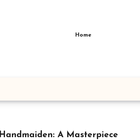
Home
Handmaiden: A Masterpiece