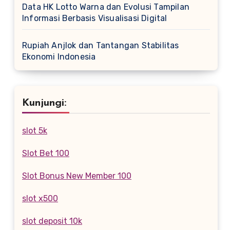
Data HK Lotto Warna dan Evolusi Tampilan
Informasi Berbasis Visualisasi Digital
Rupiah Anjlok dan Tantangan Stabilitas
Ekonomi Indonesia
Kunjungi:
slot 5k
Slot Bet 100
Slot Bonus New Member 100
slot x500
slot deposit 10k