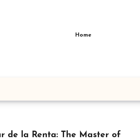
Home
r de la Renta: The Master of