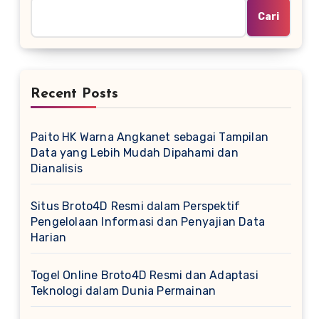
Cari
Recent Posts
Paito HK Warna Angkanet sebagai Tampilan
Data yang Lebih Mudah Dipahami dan
Dianalisis
Situs Broto4D Resmi dalam Perspektif
Pengelolaan Informasi dan Penyajian Data
Harian
Togel Online Broto4D Resmi dan Adaptasi
Teknologi dalam Dunia Permainan