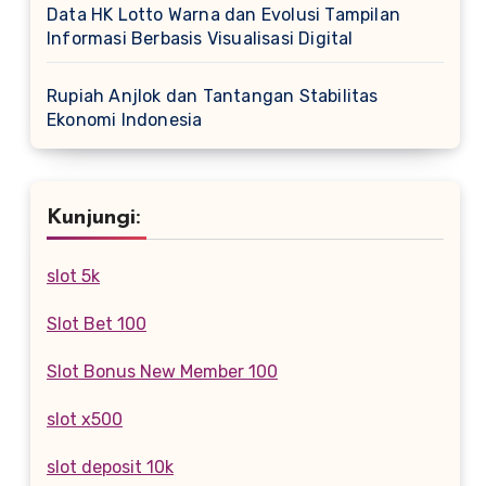
Data HK Lotto Warna dan Evolusi Tampilan
Informasi Berbasis Visualisasi Digital
Rupiah Anjlok dan Tantangan Stabilitas
Ekonomi Indonesia
Kunjungi:
slot 5k
Slot Bet 100
Slot Bonus New Member 100
slot x500
slot deposit 10k