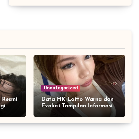
Uncategorized
 Resmi
Data HK Lotto Warna dan
gi
Evolusi Tampilan Informasi
an
Berbasis Visualisasi Digital