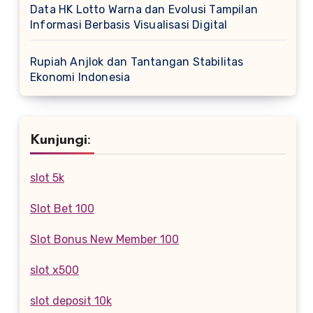
Data HK Lotto Warna dan Evolusi Tampilan
Informasi Berbasis Visualisasi Digital
Rupiah Anjlok dan Tantangan Stabilitas
Ekonomi Indonesia
Kunjungi:
slot 5k
Slot Bet 100
Slot Bonus New Member 100
slot x500
slot deposit 10k