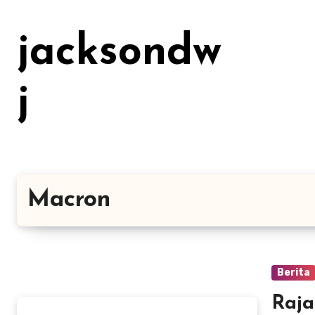
Lewati
ke
jacksondw
konten
j
Macron
Berita
Raja