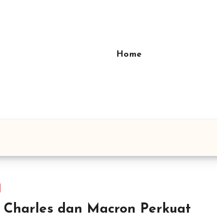
Home
 Charles dan Macron Perkuat