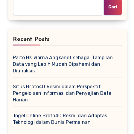
Cari
Recent Posts
Paito HK Warna Angkanet sebagai Tampilan
Data yang Lebih Mudah Dipahami dan
Dianalisis
Situs Broto4D Resmi dalam Perspektif
Pengelolaan Informasi dan Penyajian Data
Harian
Togel Online Broto4D Resmi dan Adaptasi
Teknologi dalam Dunia Permainan