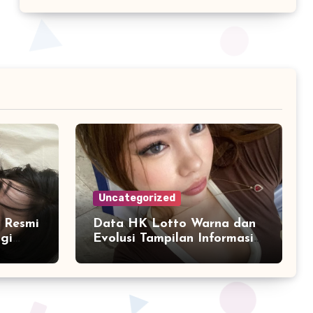
Uncategorized
 Resmi
Data HK Lotto Warna dan
gi
Evolusi Tampilan Informasi
an
Berbasis Visualisasi Digital