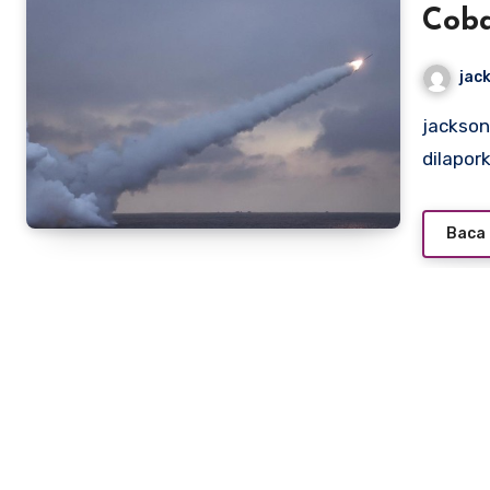
Coba
ke A
jac
jacksondwj.com – Pada tanggal 17 Mei, Korea Utara
dilapor
Baca 