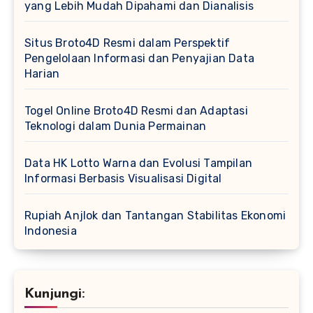
yang Lebih Mudah Dipahami dan Dianalisis
Situs Broto4D Resmi dalam Perspektif
Pengelolaan Informasi dan Penyajian Data
Harian
Togel Online Broto4D Resmi dan Adaptasi
Teknologi dalam Dunia Permainan
Data HK Lotto Warna dan Evolusi Tampilan
Informasi Berbasis Visualisasi Digital
Rupiah Anjlok dan Tantangan Stabilitas Ekonomi
Indonesia
Kunjungi: