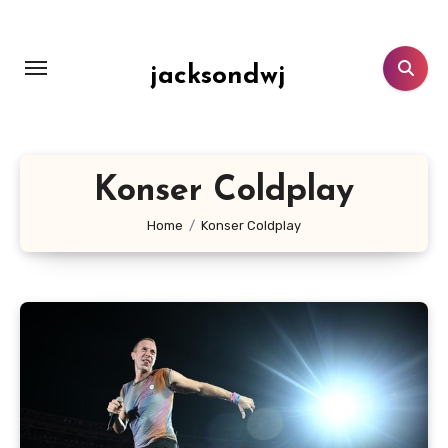
Lewati
ke
konten
jacksondwj
Konser Coldplay
Home
Konser Coldplay