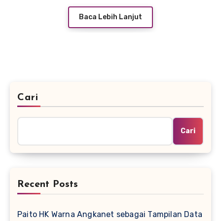
Baca Lebih Lanjut
Cari
Cari
Recent Posts
Paito HK Warna Angkanet sebagai Tampilan Data