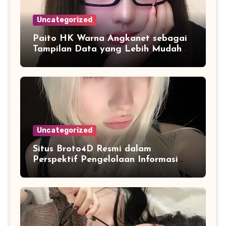
Uncategorized
Paito HK Warna Angkanet sebagai
Tampilan Data yang Lebih Mudah
Dipahami dan Dianalisis
Uncategorized
Situs Broto4D Resmi dalam
Perspektif Pengelolaan Informasi
dan Penyajian Data Harian