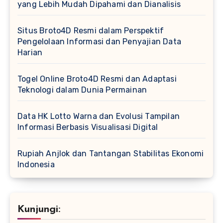
yang Lebih Mudah Dipahami dan Dianalisis
Situs Broto4D Resmi dalam Perspektif
Pengelolaan Informasi dan Penyajian Data
Harian
Togel Online Broto4D Resmi dan Adaptasi
Teknologi dalam Dunia Permainan
Data HK Lotto Warna dan Evolusi Tampilan
Informasi Berbasis Visualisasi Digital
Rupiah Anjlok dan Tantangan Stabilitas Ekonomi
Indonesia
Kunjungi: