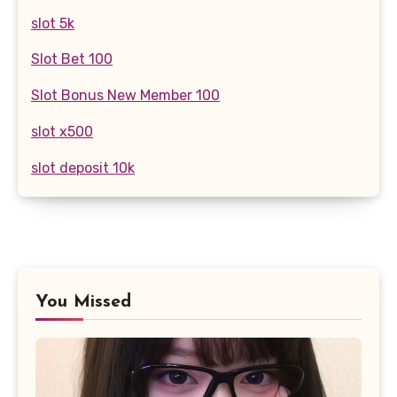
slot 5k
Slot Bet 100
Slot Bonus New Member 100
slot x500
slot deposit 10k
You Missed