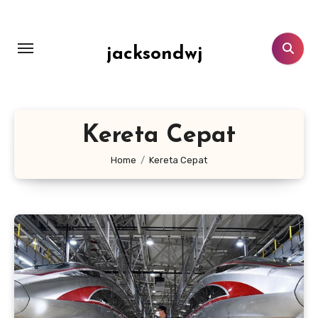
Lewati
ke
konten
jacksondwj
Kereta Cepat
Home
Kereta Cepat