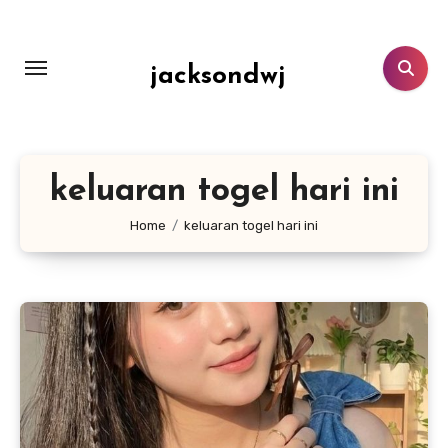
Lewati
ke
konten
jacksondwj
keluaran togel hari ini
Home
keluaran togel hari ini