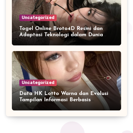
Uncategorized
Togel Online Broto4D Resmi dan
Adaptasi Teknologi dalam Dunia
Permainan
Uncategorized
Data HK Lotto Warna dan Evolusi
Tampilan Informasi Berbasis
Visualisasi Digital