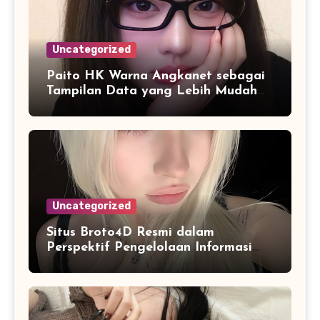
Uncategorized
Paito HK Warna Angkanet sebagai
Tampilan Data yang Lebih Mudah
Dipahami dan Dianalisis
Uncategorized
Situs Broto4D Resmi dalam
Perspektif Pengelolaan Informasi
dan Penyajian Data Harian