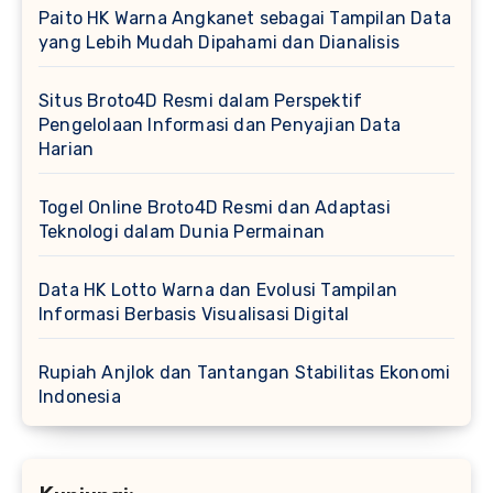
Paito HK Warna Angkanet sebagai Tampilan Data
yang Lebih Mudah Dipahami dan Dianalisis
Situs Broto4D Resmi dalam Perspektif
Pengelolaan Informasi dan Penyajian Data
Harian
Togel Online Broto4D Resmi dan Adaptasi
Teknologi dalam Dunia Permainan
Data HK Lotto Warna dan Evolusi Tampilan
Informasi Berbasis Visualisasi Digital
Rupiah Anjlok dan Tantangan Stabilitas Ekonomi
Indonesia