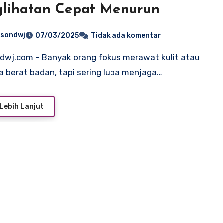
lihatan Cepat Menurun
ksondwj
07/03/2025
Tidak ada komentar
 berat badan, tapi sering lupa menjaga…
Lebih Lanjut