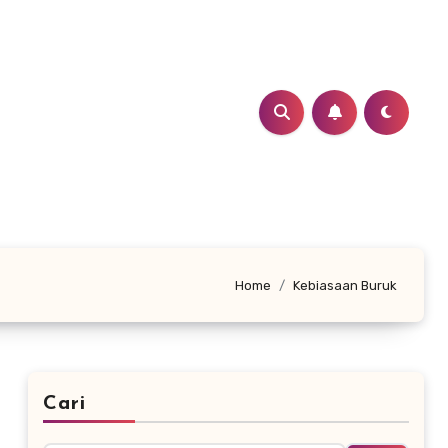
Home
Kebiasaan Buruk
Cari