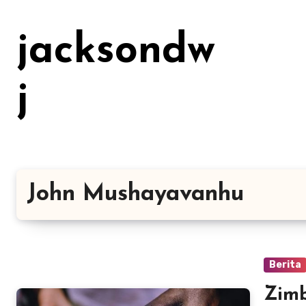
Lewati
ke
jacksondw
konten
j
John Mushayavanhu
Berita
Zimb