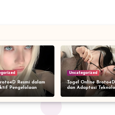
gorized
Uncategorized
Broto4D Resmi dalam
Togel Online Broto4D
ktif Pengelolaan
dan Adaptasi Teknolo
asi dan Penyajian
dalam Dunia Permain
Harian