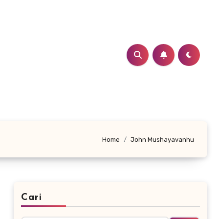
Home
John Mushayavanhu
Cari