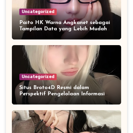
Uncategorized
Paito HK Warna Angkanet sebagai
Tampilan Data yang Lebih Mudah
Dipahami dan Dianalisis
Uncategorized
Situs Broto4D Resmi dalam
Perspektif Pengelolaan Informasi
dan Penyajian Data Harian