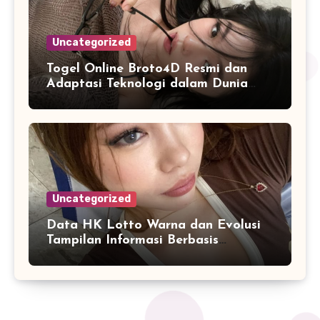
Uncategorized
Togel Online Broto4D Resmi dan
Adaptasi Teknologi dalam Dunia
Permainan
Uncategorized
Data HK Lotto Warna dan Evolusi
Tampilan Informasi Berbasis
Visualisasi Digital