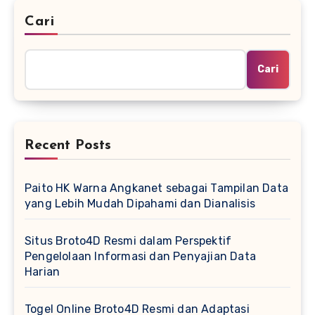
Cari
Cari
Recent Posts
Paito HK Warna Angkanet sebagai Tampilan Data
yang Lebih Mudah Dipahami dan Dianalisis
Situs Broto4D Resmi dalam Perspektif
Pengelolaan Informasi dan Penyajian Data
Harian
Togel Online Broto4D Resmi dan Adaptasi