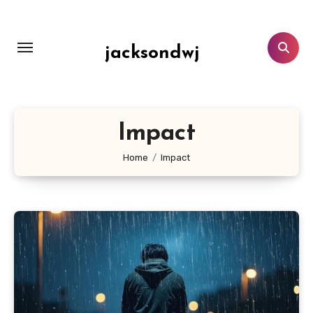
Lewati
ke
konten
jacksondwj
Impact
Home
Impact