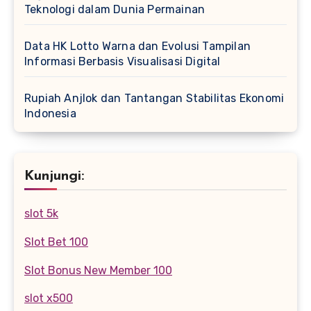
Teknologi dalam Dunia Permainan
Data HK Lotto Warna dan Evolusi Tampilan
Informasi Berbasis Visualisasi Digital
Rupiah Anjlok dan Tantangan Stabilitas Ekonomi
Indonesia
Kunjungi:
slot 5k
Slot Bet 100
Slot Bonus New Member 100
slot x500