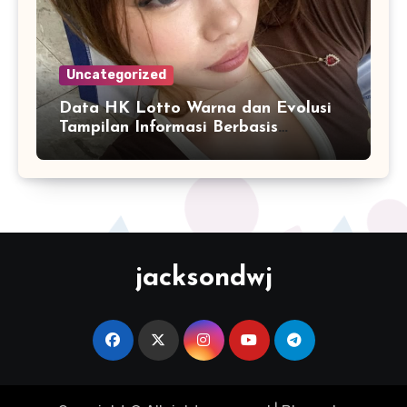
Uncategorized
Data HK Lotto Warna dan Evolusi
Tampilan Informasi Berbasis
Visualisasi Digital
jacksondwj