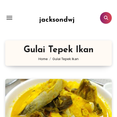
Lewati
ke
konten
jacksondwj
Gulai Tepek Ikan
Home
Gulai Tepek Ikan