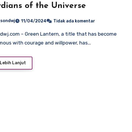
dians of the Universe
ksondwj
11/04/2024
Tidak ada komentar
ous with courage and willpower, has…
Lebih Lanjut