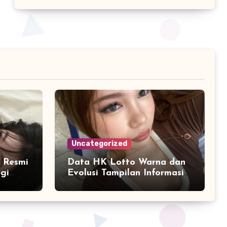
Uncategorized
 Resmi
Data HK Lotto Warna dan
gi
Evolusi Tampilan Informasi
an
Berbasis Visualisasi Digital