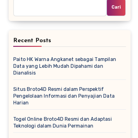
Cari
Recent Posts
Paito HK Warna Angkanet sebagai Tampilan
Data yang Lebih Mudah Dipahami dan
Dianalisis
Situs Broto4D Resmi dalam Perspektif
Pengelolaan Informasi dan Penyajian Data
Harian
Togel Online Broto4D Resmi dan Adaptasi
Teknologi dalam Dunia Permainan