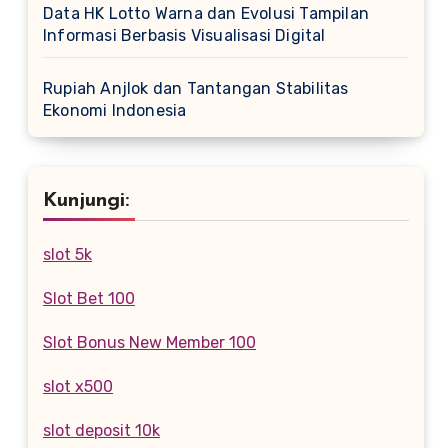
Data HK Lotto Warna dan Evolusi Tampilan
Informasi Berbasis Visualisasi Digital
Rupiah Anjlok dan Tantangan Stabilitas
Ekonomi Indonesia
Kunjungi:
slot 5k
Slot Bet 100
Slot Bonus New Member 100
slot x500
slot deposit 10k