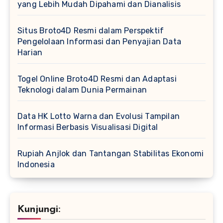
yang Lebih Mudah Dipahami dan Dianalisis
Situs Broto4D Resmi dalam Perspektif
Pengelolaan Informasi dan Penyajian Data
Harian
Togel Online Broto4D Resmi dan Adaptasi
Teknologi dalam Dunia Permainan
Data HK Lotto Warna dan Evolusi Tampilan
Informasi Berbasis Visualisasi Digital
Rupiah Anjlok dan Tantangan Stabilitas Ekonomi
Indonesia
Kunjungi: