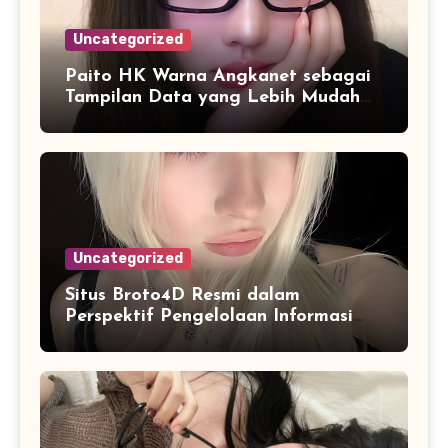
Uncategorized
Paito HK Warna Angkanet sebagai
Tampilan Data yang Lebih Mudah
Dipahami dan Dianalisis
Uncategorized
Situs Broto4D Resmi dalam
Perspektif Pengelolaan Informasi
dan Penyajian Data Harian