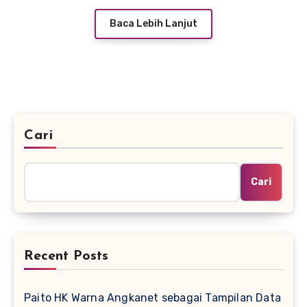
Baca Lebih Lanjut
Cari
Cari
Recent Posts
Paito HK Warna Angkanet sebagai Tampilan Data