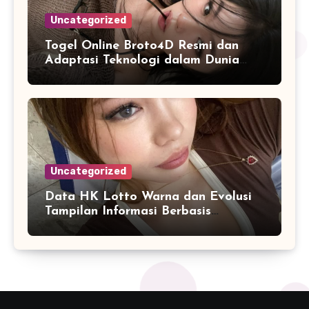
Uncategorized
Togel Online Broto4D Resmi dan
Adaptasi Teknologi dalam Dunia
Permainan
Uncategorized
Data HK Lotto Warna dan Evolusi
Tampilan Informasi Berbasis
Visualisasi Digital