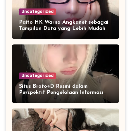
Uncategorized
Paito HK Warna Angkanet sebagai
Tampilan Data yang Lebih Mudah
Dipahami dan Dianalisis
Uncategorized
Situs Broto4D Resmi dalam
Perspektif Pengelolaan Informasi
dan Penyajian Data Harian