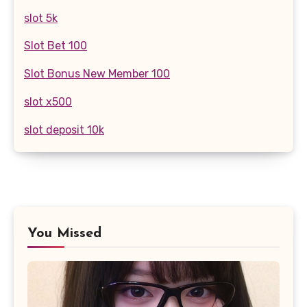
slot 5k
Slot Bet 100
Slot Bonus New Member 100
slot x500
slot deposit 10k
You Missed