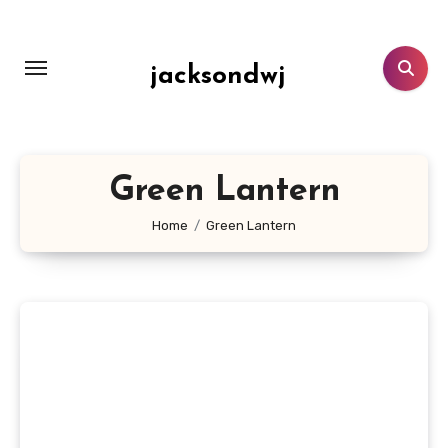
Lewati
ke
konten
jacksondwj
Green Lantern
Home
Green Lantern