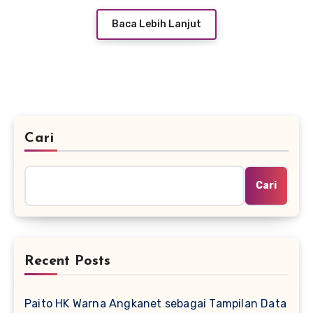
Baca Lebih Lanjut
Cari
Cari
Recent Posts
Paito HK Warna Angkanet sebagai Tampilan Data