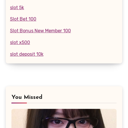
slot 5k
Slot Bet 100
Slot Bonus New Member 100
slot x500
slot deposit 10k
You Missed