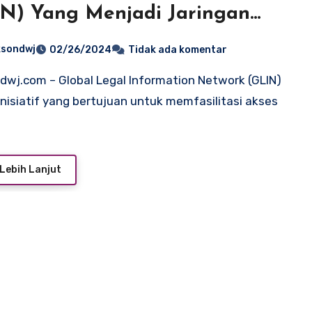
N) Yang Menjadi Jaringan
etahuan Hukum Internasional
ksondwj
02/26/2024
Tidak ada komentar
inisiatif yang bertujuan untuk memfasilitasi akses
Lebih Lanjut