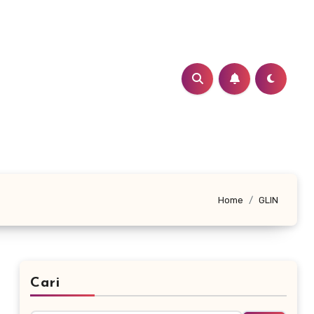
Home
GLIN
Cari