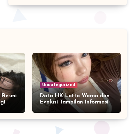
Uncategorized
 Resmi
Data HK Lotto Warna dan
gi
Evolusi Tampilan Informasi
an
Berbasis Visualisasi Digital