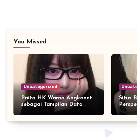
You Missed
Uncategorized
Uncate
Paito HK Warna Angkanet
Situs 
sebagai Tampilan Data
Perspe
yang Lebih Mudah
Inform
Dipahami dan Dianalisis
Data 