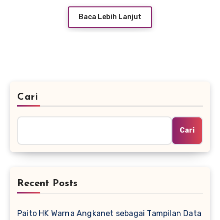
Baca Lebih Lanjut
Cari
Cari
Recent Posts
Paito HK Warna Angkanet sebagai Tampilan Data