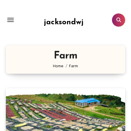
Lewati
ke
konten
jacksondwj
Farm
Home
Farm