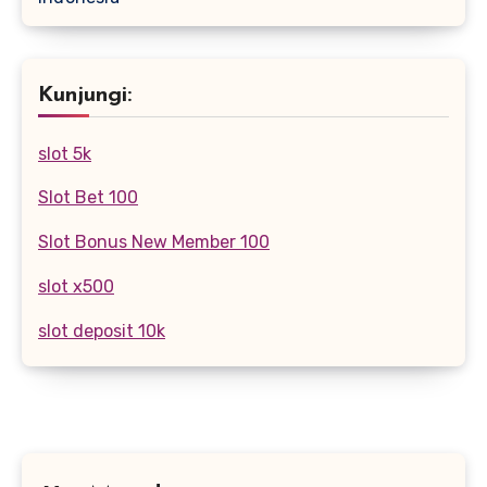
Kunjungi:
slot 5k
Slot Bet 100
Slot Bonus New Member 100
slot x500
slot deposit 10k