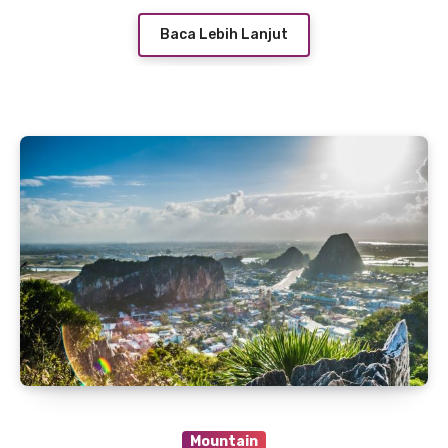
Baca Lebih Lanjut
Mountain