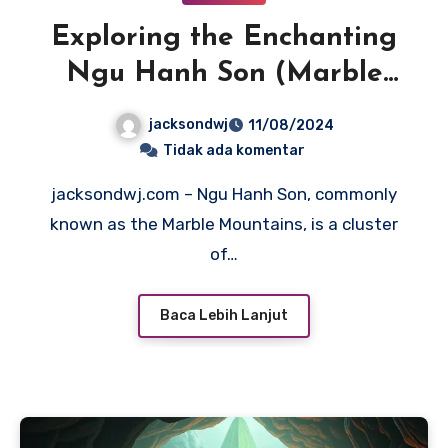
Exploring the Enchanting
Ngu Hanh Son (Marble
Mountains)
jacksondwj
11/08/2024
Tidak ada komentar
jacksondwj.com – Ngu Hanh Son, commonly
known as the Marble Mountains, is a cluster
of…
Baca Lebih Lanjut