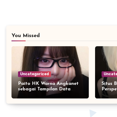
You Missed
Uncategorized
Uncate
Paito HK Warna Angkanet
Situs 
sebagai Tampilan Data
Perspe
yang Lebih Mudah
Inform
Dipahami dan Dianalisis
Data 