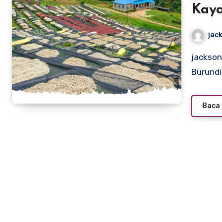
Kaya
jac
jacksondwj.com – Nestled in the lush hills of northern
Burundi
Baca 