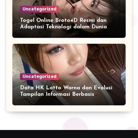
Uncategorized
Togel Online Broto4D Resmi dan
Adaptasi Teknologi dalam Dunia
Permainan
Uncategorized
Data HK Lotto Warna dan Evolusi
Tampilan Informasi Berbasis
Visualisasi Digital