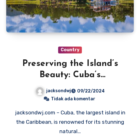
Country
Preserving the Island’s
Beauty: Cuba’s
Environmental Efforts
jacksondwj
09/22/2024
Tidak ada komentar
jacksondwj.com – Cuba, the largest island in
the Caribbean, is renowned for its stunning
natural…