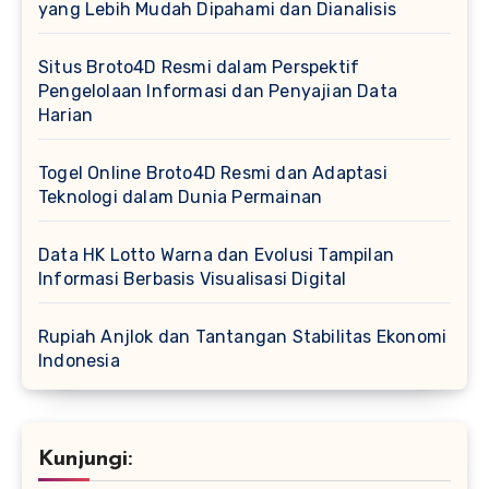
yang Lebih Mudah Dipahami dan Dianalisis
Situs Broto4D Resmi dalam Perspektif
Pengelolaan Informasi dan Penyajian Data
Harian
Togel Online Broto4D Resmi dan Adaptasi
Teknologi dalam Dunia Permainan
Data HK Lotto Warna dan Evolusi Tampilan
Informasi Berbasis Visualisasi Digital
Rupiah Anjlok dan Tantangan Stabilitas Ekonomi
Indonesia
Kunjungi: