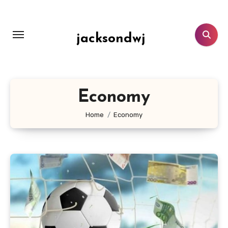
Lewati
ke
konten
jacksondwj
Economy
Home
Economy