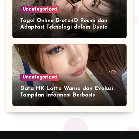
Uncategorized
Togel Online Broto4D Resmi dan
Adaptasi Teknologi dalam Dunia
Permainan
Uncategorized
Data HK Lotto Warna dan Evolusi
Tampilan Informasi Berbasis
Visualisasi Digital