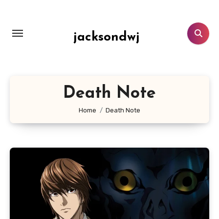
Lewati
ke
konten
jacksondwj
Death Note
Home
Death Note