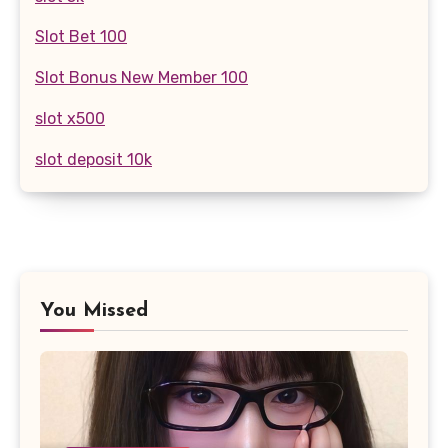
Slot Bet 100
Slot Bonus New Member 100
slot x500
slot deposit 10k
You Missed