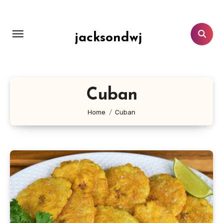
Lewati
ke
konten
jacksondwj
Cuban
Home
Cuban