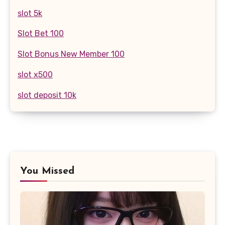
slot 5k
Slot Bet 100
Slot Bonus New Member 100
slot x500
slot deposit 10k
You Missed