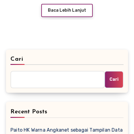
Baca Lebih Lanjut
Cari
Cari
Recent Posts
Paito HK Warna Angkanet sebagai Tampilan Data