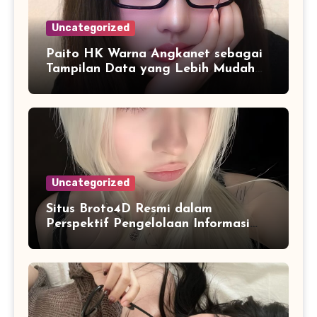
Uncategorized
Paito HK Warna Angkanet sebagai
Tampilan Data yang Lebih Mudah
Dipahami dan Dianalisis
Uncategorized
Situs Broto4D Resmi dalam
Perspektif Pengelolaan Informasi
dan Penyajian Data Harian