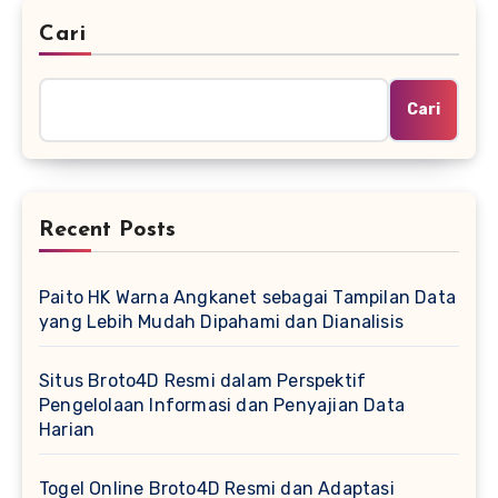
Cari
Cari
Recent Posts
Paito HK Warna Angkanet sebagai Tampilan Data
yang Lebih Mudah Dipahami dan Dianalisis
Situs Broto4D Resmi dalam Perspektif
Pengelolaan Informasi dan Penyajian Data
Harian
Togel Online Broto4D Resmi dan Adaptasi