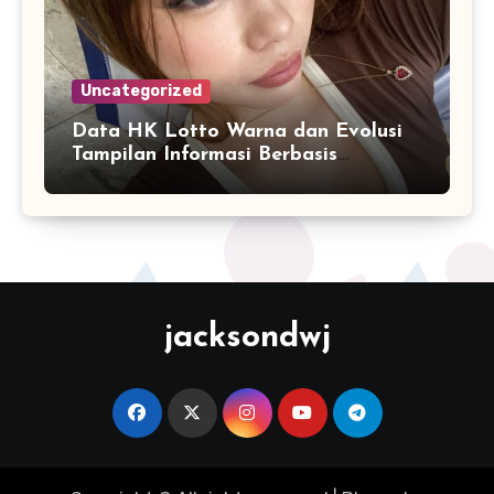
Uncategorized
Data HK Lotto Warna dan Evolusi
Tampilan Informasi Berbasis
Visualisasi Digital
jacksondwj