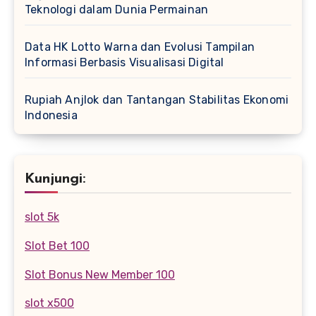
Teknologi dalam Dunia Permainan
Data HK Lotto Warna dan Evolusi Tampilan
Informasi Berbasis Visualisasi Digital
Rupiah Anjlok dan Tantangan Stabilitas Ekonomi
Indonesia
Kunjungi:
slot 5k
Slot Bet 100
Slot Bonus New Member 100
slot x500