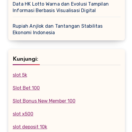
Data HK Lotto Warna dan Evolusi Tampilan
Informasi Berbasis Visualisasi Digital
Rupiah Anjlok dan Tantangan Stabilitas
Ekonomi Indonesia
Kunjungi:
slot 5k
Slot Bet 100
Slot Bonus New Member 100
slot x500
slot deposit 10k