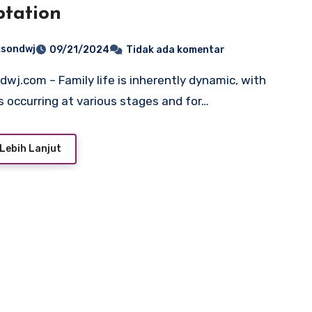
tation
ksondwj
09/21/2024
Tidak ada komentar
 occurring at various stages and for…
Lebih Lanjut