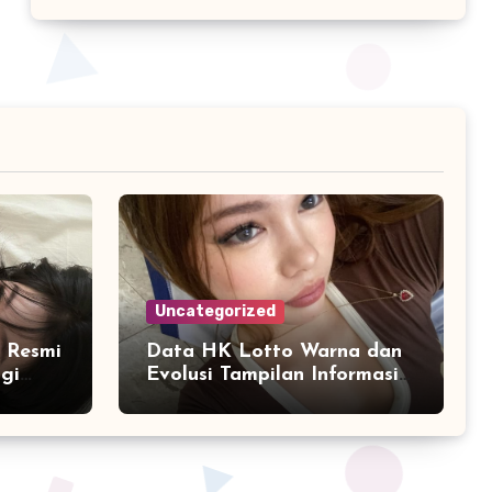
Uncategorized
 Resmi
Data HK Lotto Warna dan
gi
Evolusi Tampilan Informasi
an
Berbasis Visualisasi Digital