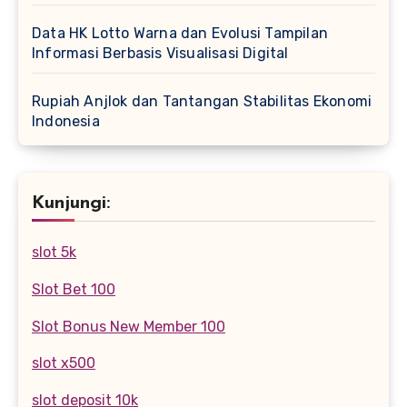
Data HK Lotto Warna dan Evolusi Tampilan
Informasi Berbasis Visualisasi Digital
Rupiah Anjlok dan Tantangan Stabilitas Ekonomi
Indonesia
Kunjungi:
slot 5k
Slot Bet 100
Slot Bonus New Member 100
slot x500
slot deposit 10k