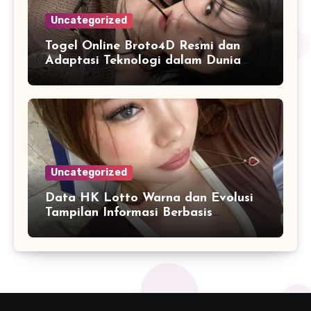
Uncategorized
Togel Online Broto4D Resmi dan
Adaptasi Teknologi dalam Dunia
Permainan
Uncategorized
Data HK Lotto Warna dan Evolusi
Tampilan Informasi Berbasis
Visualisasi Digital