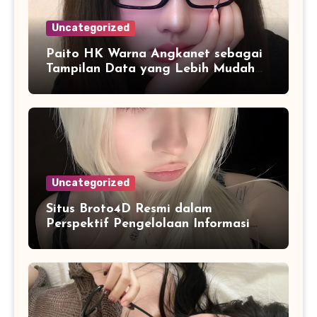
Uncategorized
Paito HK Warna Angkanet sebagai
Tampilan Data yang Lebih Mudah
Dipahami dan Dianalisis
Uncategorized
Situs Broto4D Resmi dalam
Perspektif Pengelolaan Informasi
dan Penyajian Data Harian