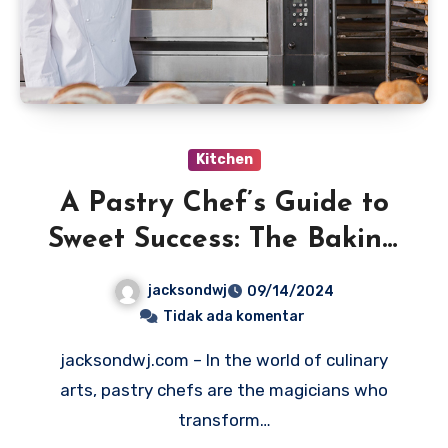
Kitchen
A Pastry Chef’s Guide to
Sweet Success: The Baking
Chronicles
jacksondwj
09/14/2024
Tidak ada komentar
jacksondwj.com – In the world of culinary
arts, pastry chefs are the magicians who
transform…