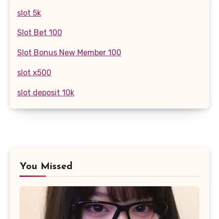
slot 5k
Slot Bet 100
Slot Bonus New Member 100
slot x500
slot deposit 10k
You Missed