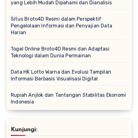
yang Lebih Mudah Dipahami dan Dianalisis
Situs Broto4D Resmi dalam Perspektif
Pengelolaan Informasi dan Penyajian Data
Harian
Togel Online Broto4D Resmi dan Adaptasi
Teknologi dalam Dunia Permainan
Data HK Lotto Warna dan Evolusi Tampilan
Informasi Berbasis Visualisasi Digital
Rupiah Anjlok dan Tantangan Stabilitas Ekonomi
Indonesia
Kunjungi: