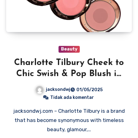
Beauty
Charlotte Tilbury Cheek to
Chic Swish & Pop Blush in
Ecstasy
jacksondwj
01/05/2025
Tidak ada komentar
jacksondwj.com – Charlotte Tilbury is a brand
that has become synonymous with timeless
beauty, glamour,…