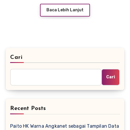
Baca Lebih Lanjut
Cari
Cari
Recent Posts
Paito HK Warna Angkanet sebagai Tampilan Data