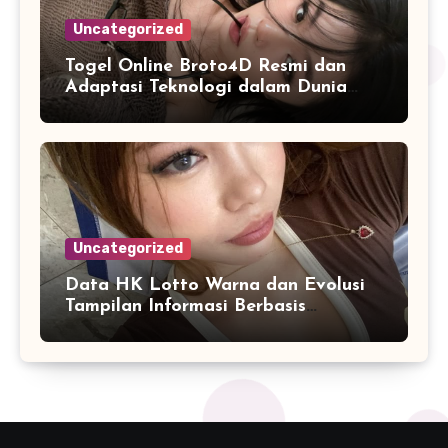
Uncategorized
Togel Online Broto4D Resmi dan
Adaptasi Teknologi dalam Dunia
Permainan
Uncategorized
Data HK Lotto Warna dan Evolusi
Tampilan Informasi Berbasis
Visualisasi Digital