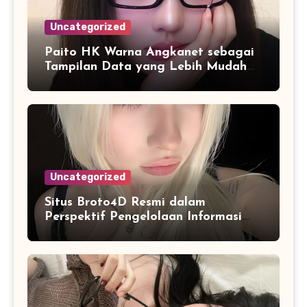
Uncategorized
Paito HK Warna Angkanet sebagai
Tampilan Data yang Lebih Mudah
Dipahami dan Dianalisis
Uncategorized
Situs Broto4D Resmi dalam
Perspektif Pengelolaan Informasi
dan Penyajian Data Harian