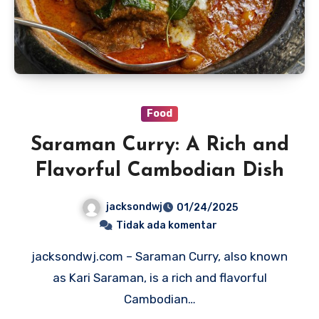
Food
Saraman Curry: A Rich and
Flavorful Cambodian Dish
jacksondwj
01/24/2025
Tidak ada komentar
jacksondwj.com – Saraman Curry, also known
as Kari Saraman, is a rich and flavorful
Cambodian…