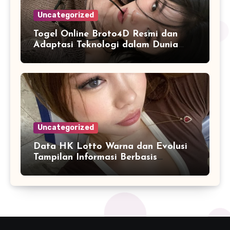
Uncategorized
Togel Online Broto4D Resmi dan
Adaptasi Teknologi dalam Dunia
Permainan
Uncategorized
Data HK Lotto Warna dan Evolusi
Tampilan Informasi Berbasis
Visualisasi Digital