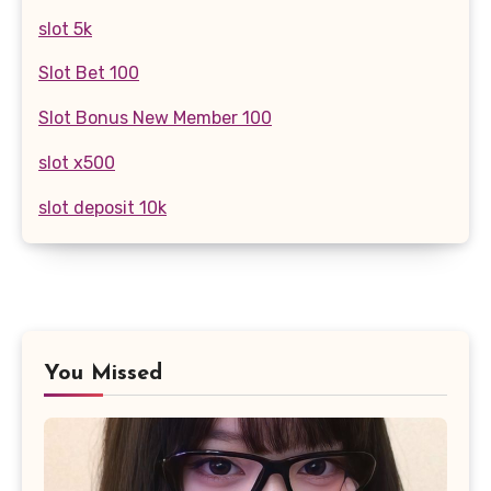
slot 5k
Slot Bet 100
Slot Bonus New Member 100
slot x500
slot deposit 10k
You Missed