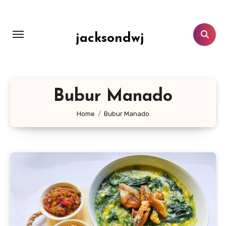
Lewati
ke
konten
jacksondwj
Bubur Manado
Home
Bubur Manado