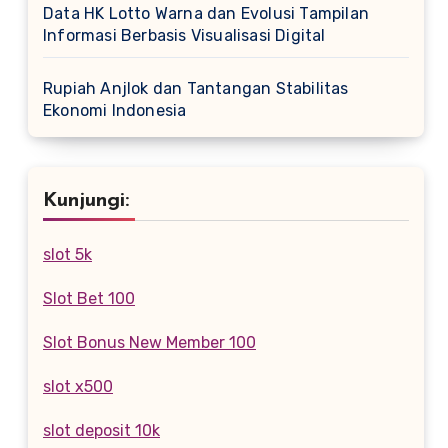
Data HK Lotto Warna dan Evolusi Tampilan
Informasi Berbasis Visualisasi Digital
Rupiah Anjlok dan Tantangan Stabilitas
Ekonomi Indonesia
Kunjungi:
slot 5k
Slot Bet 100
Slot Bonus New Member 100
slot x500
slot deposit 10k