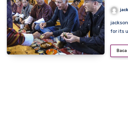
jac
jacksondwj.com – Bhutan, a small Himalayan nation known
for its
Baca 