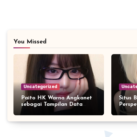
You Missed
Uncategorized
Uncate
Paito HK Warna Angkanet
Situs 
sebagai Tampilan Data
Perspe
yang Lebih Mudah
Inform
Dipahami dan Dianalisis
Data 