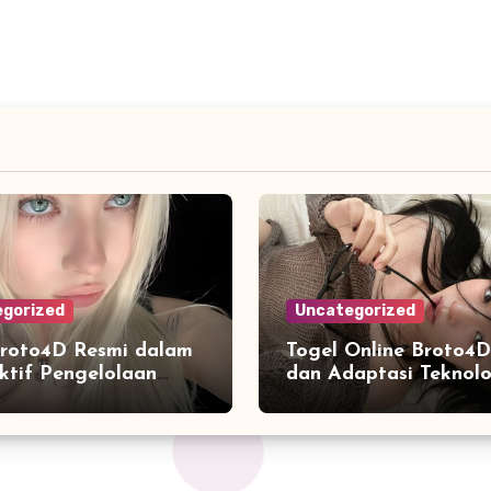
gorized
Uncategorized
Broto4D Resmi dalam
Togel Online Broto4D
ktif Pengelolaan
dan Adaptasi Teknolo
asi dan Penyajian
dalam Dunia Permain
Harian