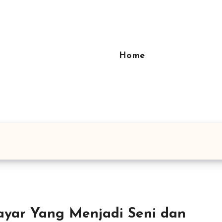
Home
ayar Yang Menjadi Seni dan