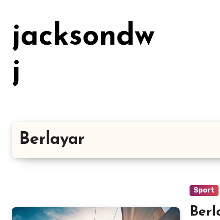
Lewati
ke
jacksondw
konten
j
Berlayar
Sport
Berl