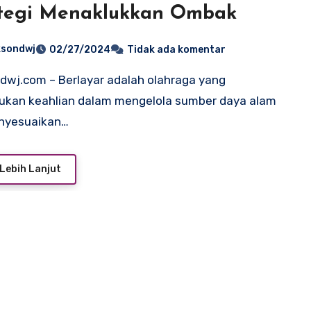
ategi Menaklukkan Ombak
ksondwj
02/27/2024
Tidak ada komentar
ukan keahlian dalam mengelola sumber daya alam
nyesuaikan…
Lebih Lanjut