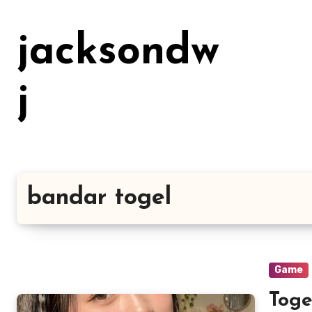
Lewati
ke
jacksondw
konten
j
bandar togel
Game
Tog