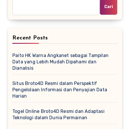
Cari
Recent Posts
Paito HK Warna Angkanet sebagai Tampilan
Data yang Lebih Mudah Dipahami dan
Dianalisis
Situs Broto4D Resmi dalam Perspektif
Pengelolaan Informasi dan Penyajian Data
Harian
Togel Online Broto4D Resmi dan Adaptasi
Teknologi dalam Dunia Permainan