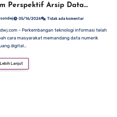
m Perspektif Arsip Data
tal dan Visualisasi Numerik
ksondwj
05/16/2026
Tidak ada komentar
ern
ah cara masyarakat memandang data numerik
uang digital…
Lebih Lanjut