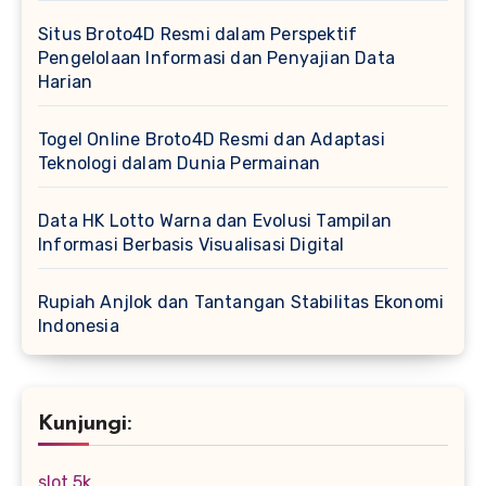
Situs Broto4D Resmi dalam Perspektif
Pengelolaan Informasi dan Penyajian Data
Harian
Togel Online Broto4D Resmi dan Adaptasi
Teknologi dalam Dunia Permainan
Data HK Lotto Warna dan Evolusi Tampilan
Informasi Berbasis Visualisasi Digital
Rupiah Anjlok dan Tantangan Stabilitas Ekonomi
Indonesia
Kunjungi:
slot 5k