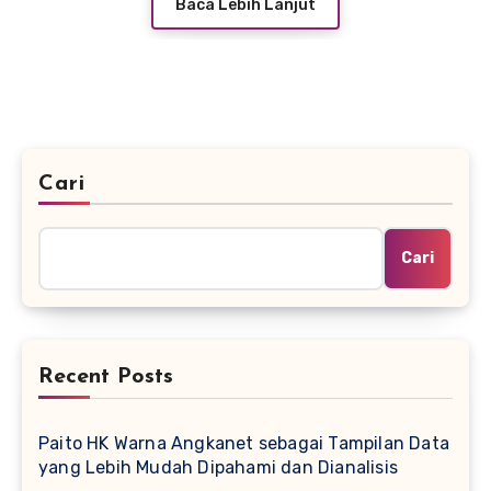
Baca Lebih Lanjut
Cari
Cari
Recent Posts
Paito HK Warna Angkanet sebagai Tampilan Data
yang Lebih Mudah Dipahami dan Dianalisis