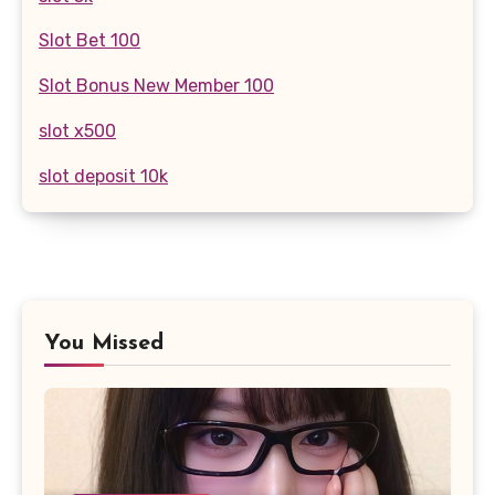
Slot Bet 100
Slot Bonus New Member 100
slot x500
slot deposit 10k
You Missed