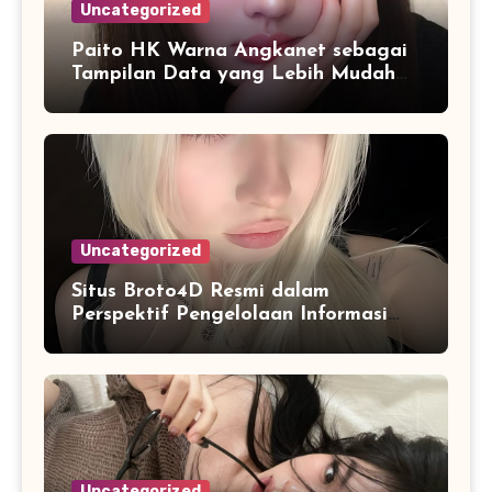
Uncategorized
Paito HK Warna Angkanet sebagai
Tampilan Data yang Lebih Mudah
Dipahami dan Dianalisis
Uncategorized
Situs Broto4D Resmi dalam
Perspektif Pengelolaan Informasi
dan Penyajian Data Harian
Uncategorized