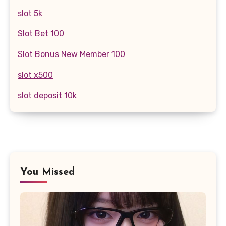
slot 5k
Slot Bet 100
Slot Bonus New Member 100
slot x500
slot deposit 10k
You Missed